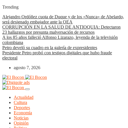
Trending
Alejandro Ordóñez cuota de Duque y de los «Nunca» de Abelardo,
será designado embajador ante la OEA
CORRUPCIÓN EN LA SALUD DE ANTIOQUIA: Detectaron
23 hallazgos por presunta malversación de recursos
A los 85 años falleció Alfonso Lizarazo, leyenda de la televisión
colombiana
Petro develó su cuadro en la galería de expresidentes
Presidente Petro probó con testigos digitales que hubo fraude
electoral
agosto 7, 2026
Actualidad
Cultura
Deportes
Economía
Noticias
Opinión