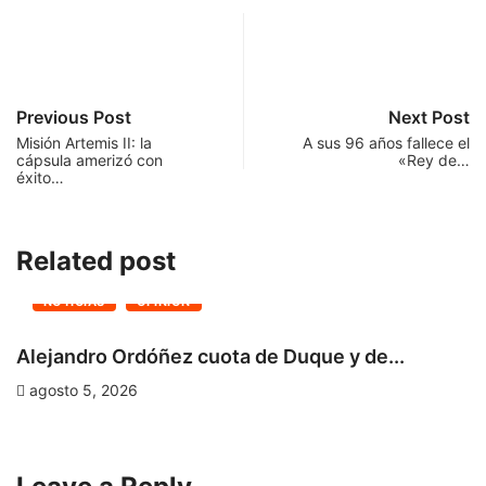
Previous Post
Next Post
Misión Artemis II: la
A sus 96 años fallece el
cápsula amerizó con
«Rey de…
éxito…
Related post
NOTICIAS
OPINIÓN
Alejandro Ordóñez cuota de Duque y de...
C
D
agosto 5, 2026