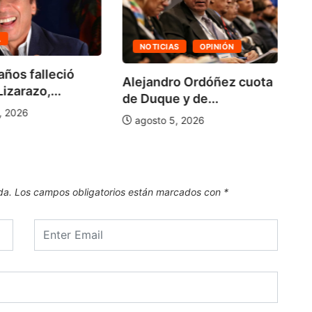
A
NOTICIAS
OPINIÓN
C
años falleció
Alejandro Ordóñez cuota
S
izarazo,...
de Duque y de...
De
, 2026
agosto 5, 2026
da.
Los campos obligatorios están marcados con
*