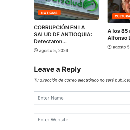
NOTICIAS
CULTUR
NIÓN
CORRUPCIÓN EN LA
A los 85 
ñez cuota
SALUD DE ANTIOQUIA:
Alfonso L
.
Detectaron...
agosto 5
agosto 5, 2026
Leave a Reply
Tu dirección de correo electrónico no será publica