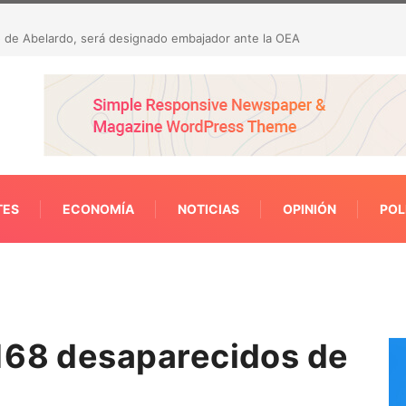
on 23 hallazgos por presunta malversación de
TES
ECONOMÍA
NOTICIAS
OPINIÓN
POL
168 desaparecidos de