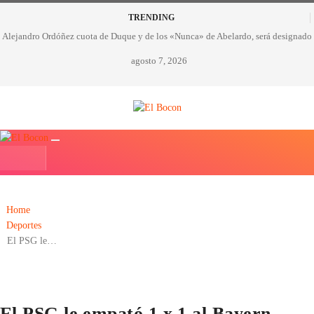
TRENDING
Alejandro Ordóñez cuota de Duque y de los «Nunca» de Abelardo, será designado
embajador ante la OEA
agosto 7, 2026
CORRUPCIÓN EN LA SALUD DE ANTIOQUIA: Detectaron 23 hallazgos por
presunta malversación de recursos
A los 85 años falleció Alfonso Lizarazo, leyenda de la televisión colombiana
Petro develó su cuadro en la galería de expresidentes
Presidente Petro probó con testigos digitales que hubo fraude electoral
Home
Deportes
El PSG le…
El PSG le empató 1 x 1 al Bayern