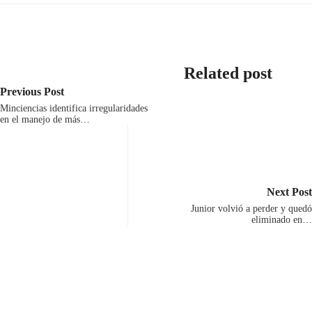
Related post
NOTICIAS
Previous Post
OPINIÓN
NOTICIAS
CULTURA
Minciencias identifica irregularidades
en el manejo de más…
Alejandro
CORRUPCIÓN
A
Ordóñez
EN
los
cuota
LA
85
de
SALUD
años
Next Post
Duque
DE
falleció
Junior volvió a perder y quedó
y
ANTIOQUIA:
Alfonso
eliminado en…
de...
Detectaron...
Lizarazo,...
agosto
agosto
agosto
5,
5,
5,
2026
2026
2026