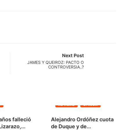
Next Post
JAMES Y QUEIROZ: PACTO O
CONTROVERSIA..?
A
NOTICIAS
OPINIÓN
años falleció
Alejandro Ordóñez cuota
C
izarazo,...
de Duque y de...
S