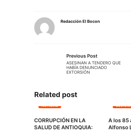
Redacción El Bocon
Previous Post
ASESINAN A TENDERO QUE
HABÍA DENUNCIADO
EXTORSIÓN
Related post
NIÓN
NOTICIAS
CULTUR
ñez cuota
CORRUPCIÓN EN LA
A los 85 
.
SALUD DE ANTIOQUIA:
Alfonso L