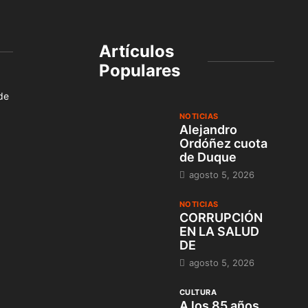
Artículos
Populares
 de
NOTICIAS
Alejandro
Ordóñez cuota
de Duque
agosto 5, 2026
NOTICIAS
CORRUPCIÓN
EN LA SALUD
DE
agosto 5, 2026
CULTURA
A los 85 años