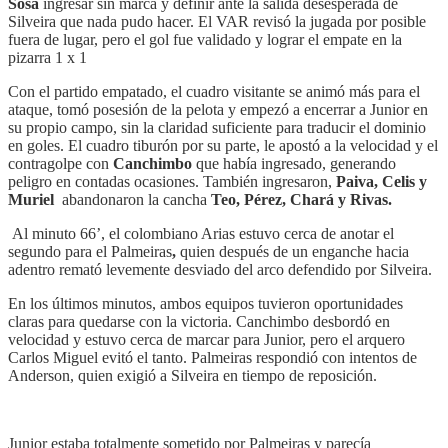
Sosa
ingresar sin marca y definir ante la salida desesperada de
Silveira que nada pudo hacer. El VAR revisó la jugada por posible
fuera de lugar, pero el gol fue validado y lograr el empate en la
pizarra 1 x 1
Con el partido empatado, el cuadro visitante se animó más para el
ataque, tomó posesión de la pelota y empezó a encerrar a Junior en
su propio campo, sin la claridad suficiente para traducir el dominio
en goles. El cuadro tiburón por su parte, le apostó a la velocidad y el
contragolpe con
Canchimbo
que había ingresado, generando
peligro en contadas ocasiones. También ingresaron,
Paiva, Celis y
Muriel
abandonaron la cancha
Teo, Pérez, Chará y Rivas.
Al minuto 66’, el colombiano Arias estuvo cerca de anotar el
segundo para el Palmeiras
,
quien después de un enganche hacia
adentro remató levemente desviado del arco defendido por Silveira.
En los últimos minutos, ambos equipos tuvieron oportunidades
claras para quedarse con la victoria. Canchimbo desbordó en
velocidad y estuvo cerca de marcar para Junior, pero el arquero
Carlos Miguel evitó el tanto. Palmeiras respondió con intentos de
Anderson, quien exigió a Silveira en tiempo de reposición.
Junior estaba totalmente sometido por Palmeiras y parecía