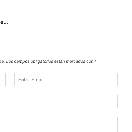
NOT
e...
CORR
agost
da.
Los campos obligatorios están marcados con
*