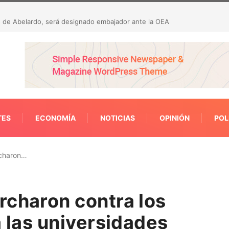
ctaron 23 hallazgos por presunta malversación de
TES
ECONOMÍA
NOTICIAS
OPINIÓN
POL
rcharon…
rcharon contra los
a las universidades