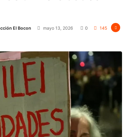
cción El Bocon
mayo 13, 2026
0
145