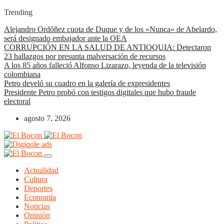
Trending
Alejandro Ordóñez cuota de Duque y de los «Nunca» de Abelardo,
será designado embajador ante la OEA
CORRUPCIÓN EN LA SALUD DE ANTIOQUIA: Detectaron
23 hallazgos por presunta malversación de recursos
A los 85 años falleció Alfonso Lizarazo, leyenda de la televisión
colombiana
Petro develó su cuadro en la galería de expresidentes
Presidente Petro probó con testigos digitales que hubo fraude
electoral
agosto 7, 2026
Actualidad
Cultura
Deportes
Economía
Noticias
Opinión