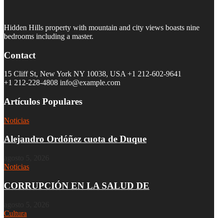
Hidden Hills property with mountain and city views boasts nine
bedrooms including a master.
Contact
15 Cliff St, New York NY 10038, USA
+1 212-602-9641
+1 212-228-4808 info@example.com
Artículos Populares
Noticias
Alejandro Ordóñez cuota de Duque
agosto 5, 2026
Noticias
CORRUPCIÓN EN LA SALUD DE
agosto 5, 2026
Cultura