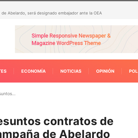
 23 hallazgos por presunta malversación de recursos
TES
ECONOMÍA
NOTICIAS
OPINIÓN
POL
esuntos…
esuntos contratos de
 campaña de Abelardo