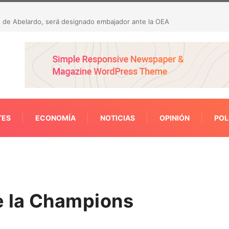
ron 23 hallazgos por presunta malversación de
TES
ECONOMÍA
NOTICIAS
OPINIÓN
POL
 la Champions