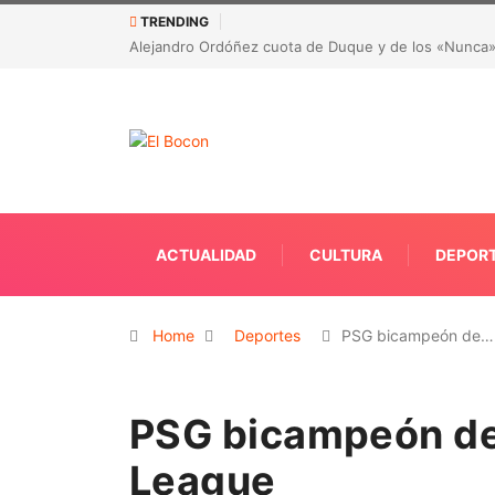
TRENDING
embajador ante la OEA
CORRUPCIÓN EN LA SALUD DE ANTIOQUIA: Detecta
recursos
ACTUALIDAD
CULTURA
DEPOR
Home
Deportes
PSG bicampeón de…
PSG bicampeón de
League