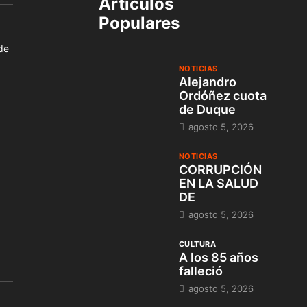
Artículos
Populares
 de
NOTICIAS
Alejandro
Ordóñez cuota
de Duque
agosto 5, 2026
NOTICIAS
CORRUPCIÓN
EN LA SALUD
DE
agosto 5, 2026
CULTURA
A los 85 años
falleció
agosto 5, 2026