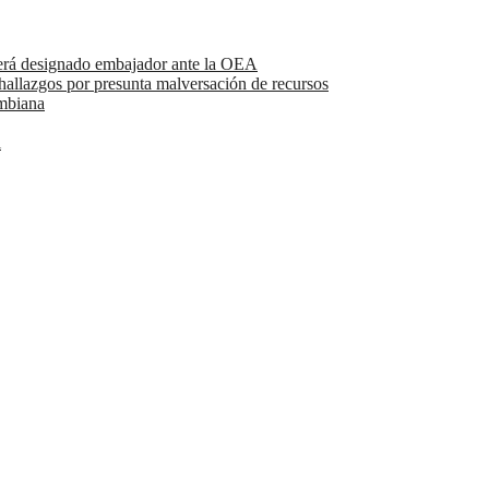
erá designado embajador ante la OEA
os por presunta malversación de recursos
ombiana
l