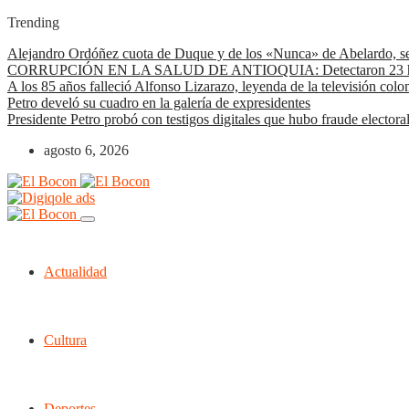
Trending
Alejandro Ordóñez cuota de Duque y de los «Nunca» de Abelardo, s
CORRUPCIÓN EN LA SALUD DE ANTIOQUIA: Detectaron 23 hallazg
A los 85 años falleció Alfonso Lizarazo, leyenda de la televisión col
Petro develó su cuadro en la galería de expresidentes
Presidente Petro probó con testigos digitales que hubo fraude electora
agosto 6, 2026
Actualidad
Cultura
Deportes