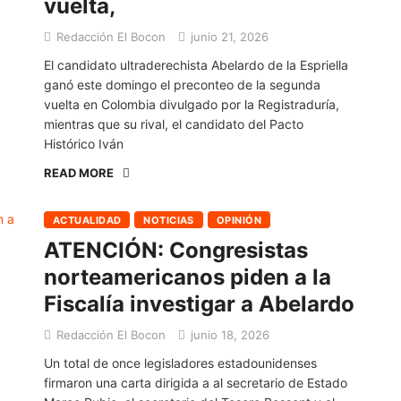
vuelta,
Redacción El Bocon
junio 21, 2026
El candidato ultraderechista Abelardo de la Espriella
ganó este domingo el preconteo de la segunda
vuelta en Colombia divulgado por la Registraduría,
mientras que su rival, el candidato del Pacto
Histórico Iván
READ MORE
ACTUALIDAD
NOTICIAS
OPINIÓN
ATENCIÓN: Congresistas
norteamericanos piden a la
Fiscalía investigar a Abelardo
Redacción El Bocon
junio 18, 2026
Un total de once legisladores estadounidenses
firmaron una carta dirigida a al secretario de Estado