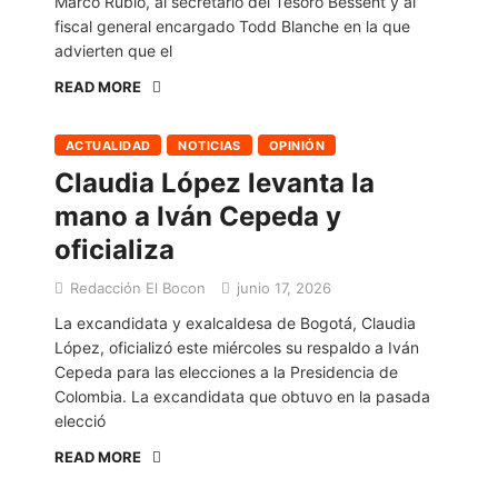
Marco Rubio, al secretario del Tesoro Bessent y al
fiscal general encargado Todd Blanche en la que
advierten que el
READ MORE
ACTUALIDAD
NOTICIAS
OPINIÓN
Claudia López levanta la
mano a Iván Cepeda y
oficializa
Redacción El Bocon
junio 17, 2026
La excandidata y exalcaldesa de Bogotá, Claudia
López, oficializó este miércoles su respaldo a Iván
Cepeda para las elecciones a la Presidencia de
Colombia. La excandidata que obtuvo en la pasada
elecció
READ MORE