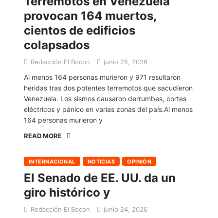
Terremotos en Venezuela
provocan 164 muertos,
cientos de edificios
colapsados
Redacción El Bocon
junio 25, 2026
Al menos 164 personas murieron y 971 resultaron
heridas tras dos potentes terremotos que sacudieron
Venezuela. Los sismos causaron derrumbes, cortes
eléctricos y pánico en varias zonas del país.Al menos
164 personas murieron y
READ MORE
INTERNACIONAL
NOTICIAS
OPINIÓN
El Senado de EE. UU. da un
giro histórico y
Redacción El Bocon
junio 24, 2026