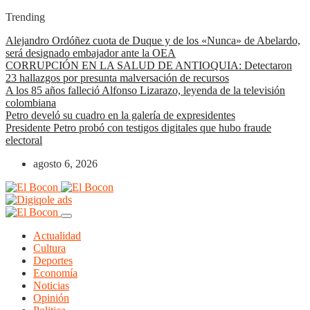
Trending
Alejandro Ordóñez cuota de Duque y de los «Nunca» de Abelardo,
será designado embajador ante la OEA
CORRUPCIÓN EN LA SALUD DE ANTIOQUIA: Detectaron
23 hallazgos por presunta malversación de recursos
A los 85 años falleció Alfonso Lizarazo, leyenda de la televisión
colombiana
Petro develó su cuadro en la galería de expresidentes
Presidente Petro probó con testigos digitales que hubo fraude
electoral
agosto 6, 2026
Actualidad
Cultura
Deportes
Economía
Noticias
Opinión