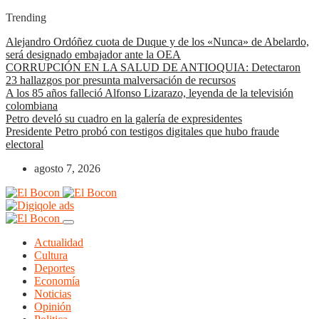
Trending
Alejandro Ordóñez cuota de Duque y de los «Nunca» de Abelardo,
será designado embajador ante la OEA
CORRUPCIÓN EN LA SALUD DE ANTIOQUIA: Detectaron
23 hallazgos por presunta malversación de recursos
A los 85 años falleció Alfonso Lizarazo, leyenda de la televisión
colombiana
Petro develó su cuadro en la galería de expresidentes
Presidente Petro probó con testigos digitales que hubo fraude
electoral
agosto 7, 2026
Actualidad
Cultura
Deportes
Economía
Noticias
Opinión