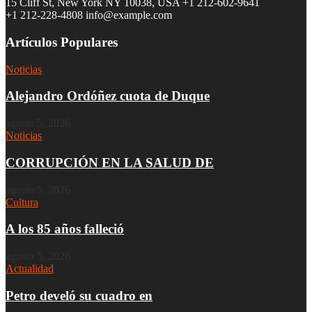
15 Cliff St, New York NY 10038, USA
+1 212-602-9641
+1 212-228-4808 info@example.com
Artículos Populares
Noticias
Alejandro Ordóñez cuota de Duque
agosto 5, 2026
Noticias
CORRUPCIÓN EN LA SALUD DE
agosto 5, 2026
Cultura
A los 85 años falleció
agosto 5, 2026
Actualidad
Petro develó su cuadro en