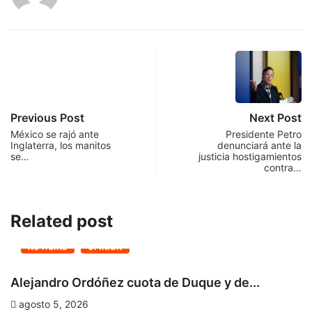
Previous Post
Next Post
México se rajó ante
Presidente Petro
Inglaterra, los manitos
denunciará ante la
se…
justicia hostigamientos
contra…
Related post
NOTICIAS
OPINIÓN
Alejandro Ordóñez cuota de Duque y de...
C
D
agosto 5, 2026