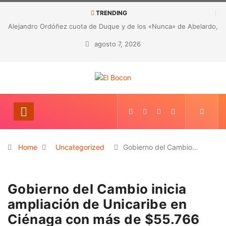
TRENDING
a» de Abelardo,
CORRUPCIÓN EN LA SALUD DE ANTIOQUIA: Detecta
EA
hallazgos por presunta malversación de recurs
agosto 7, 2026
Home
Uncategorized
Gobierno del Cambio…
Gobierno del Cambio inicia
ampliación de Unicaribe en
Ciénaga con más de $55.766