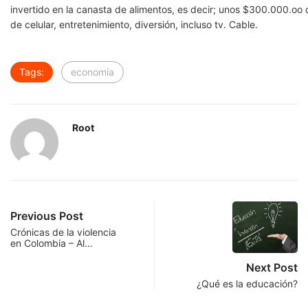
invertido
en
la
canasta
de
alimentos,
es
decir;
unos
$
300.
000.oo
d
e
celular,
entretenimiento,
diversión,
incluso
tv.
Cable
.
Tags:
economia
Root
Previous Post
Crónicas de la violencia
en Colombia – Al…
Next Post
¿Qué es la educación?