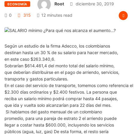
Root
diciembre 30, 2019
ECONOMÍA
0
315
12 minutes read
Según
un
estudio
de
la
firma
Adecco,
los
colombianos
destinan
hasta
un
30
%
de
su
salario
para
hacer
mercado
,
en
este
caso
$263.340,6.
Sobrarían
$614.461,4
del
monto
total
del
salario
mínimo,
que
deberían
distribuirse
en
el
pago
de
arriendo,
servicios,
transporte
y
gastos
particulares.
En
el
caso
del
servicio
de
transporte,
tomemos
como
referencia
el
$2.300
días
ordinarios
y
$2.400
festivos
.
La
persona
que
reciba
un
salar
io
mínimo
podrá
comprar
hasta
44
pasajes,
que
ida
y
vuelta
solo
alcanzarían
para
22
días
del
mes.
Si
hablamos
del
gasto
mensual
de
un
colombiano
promedio,
para
una
pareja
de
estrato
2
el
arriendo
puede
llegar
a
costar
hasta
$600.000,
incluyendo
los
servicios
públicos
(agua,
luz,
gas)
De
esta
forma
,
el
resto
sería