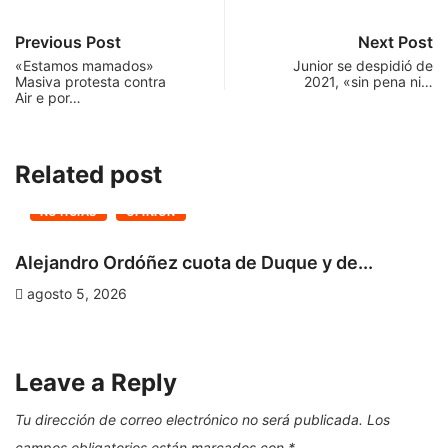
Previous Post
Next Post
«Estamos mamados»
Junior se despidió de
Masiva protesta contra
2021, «sin pena ni…
Air e por…
Related post
NOTICIAS
OPINIÓN
Alejandro Ordóñez cuota de Duque y de...
C
D
agosto 5, 2026
Leave a Reply
Tu dirección de correo electrónico no será publicada.
Los
campos obligatorios están marcados con
*